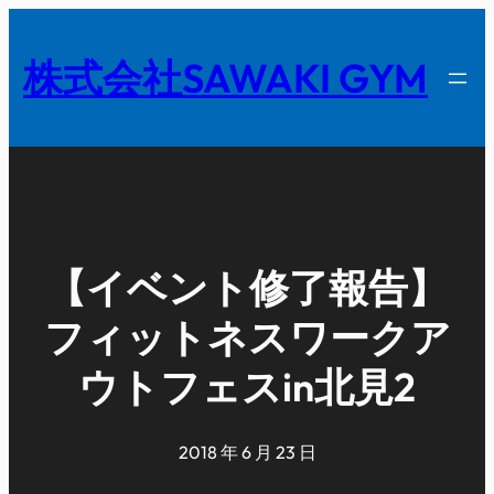
内
容
株式会社SAWAKI GYM
を
ス
キ
ッ
プ
【イベント修了報告】
フィットネスワークア
ウトフェスin北見2
2018 年 6 月 23 日