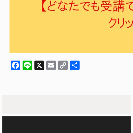
Facebook
Line
X
Email
Copy
共
Link
有