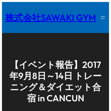
内
容
株式会社SAWAKI GYM
を
ス
キ
ッ
プ
【イベント報告】2017
年9月8日～14日 トレー
ニング＆ダイエット合
宿 in CANCUN