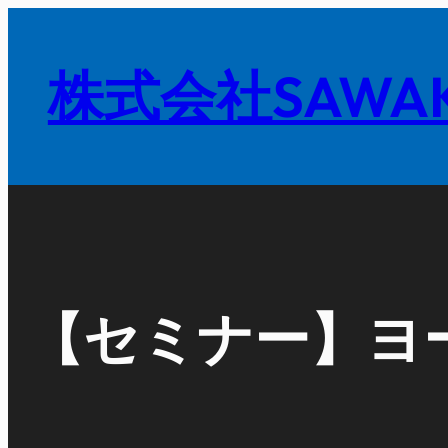
内
容
株式会社SAWAK
を
ス
キ
ッ
プ
【セミナー】ヨ