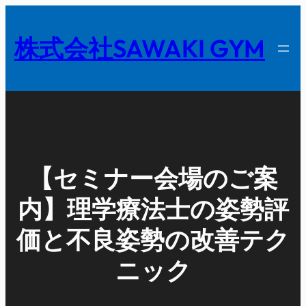
内
容
株式会社SAWAKI GYM
を
ス
キ
ッ
プ
【セミナー会場のご案
内】理学療法士の姿勢評
価と不良姿勢の改善テク
ニック