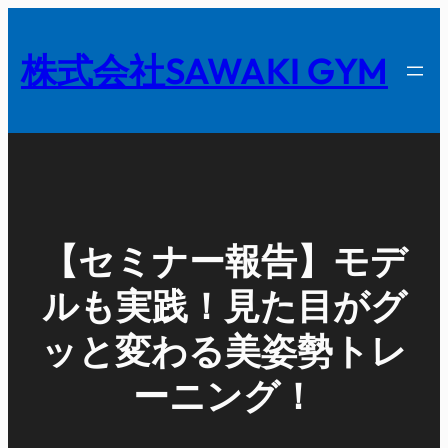
内
容
株式会社SAWAKI GYM
を
ス
キ
ッ
プ
【セミナー報告】モデ
ルも実践！見た目がグ
ッと変わる美姿勢トレ
ーニング！