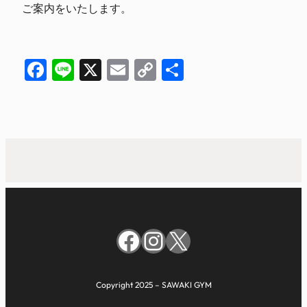
ご案内をいたします。
Facebook
Line
X
Email
Copy
共
Link
有
Facebook
Instagram
X
Copyright 2025 – SAWAKI GYM