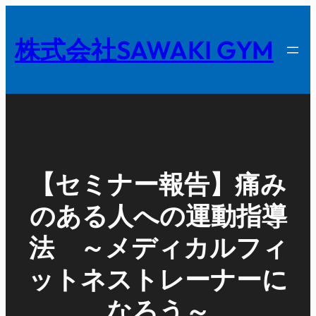
内
容
株式会社SAWAKI GYM
を
ス
キ
ッ
プ
【セミナー報告】痛み
のある人への運動指導
法 ～メディカルフィ
ットネストレーナーに
なろう～