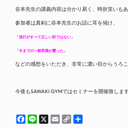
谷本先生の講義内容は分かり易く、時折笑いも
参加者は真剣に谷本先生のお話に耳を傾け、
「流行がすべて正しい訳ではない」
「今までの一般常識が覆った」
などの感想をいただき、非常に濃い目からうろこ
今後もSAWAKI GYMではセミナーを開催致し
Facebook
Line
X
Email
Copy
共