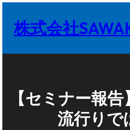
内
容
株式会社SAWAK
を
ス
キ
ッ
プ
【セミナー報告
流行りで