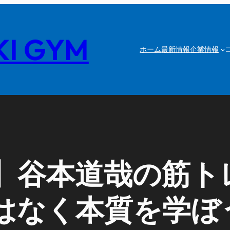
I GYM
ホーム
最新情報
企業情報
】谷本道哉の筋ト
はなく本質を学ぼ