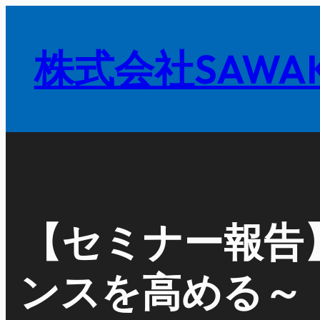
内
容
株式会社SAWAK
を
ス
キ
ッ
プ
【セミナー報告
ンスを高める～