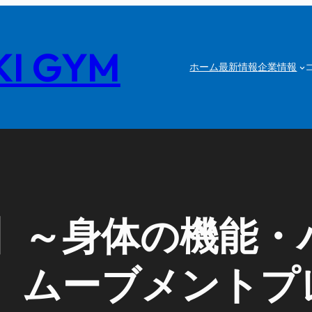
I GYM
ホーム
最新情報
企業情報
】～身体の機能・
 ムーブメントプ