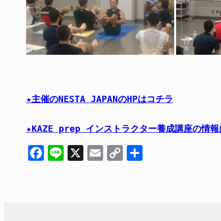
★主催のNESTA JAPANのHPはコチラ
★KAZE prep インストラクター養成講座の情
Facebook
Line
X
Email
Copy
共
Link
有