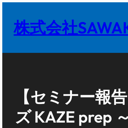
内
容
株式会社SAWAK
を
ス
キ
ッ
プ
【セミナー報告
ズ KAZE pr