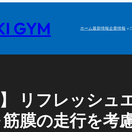
I GYM
ホーム
最新情報
企業情報
】 リフレッシュ
ep ～筋膜の走行を