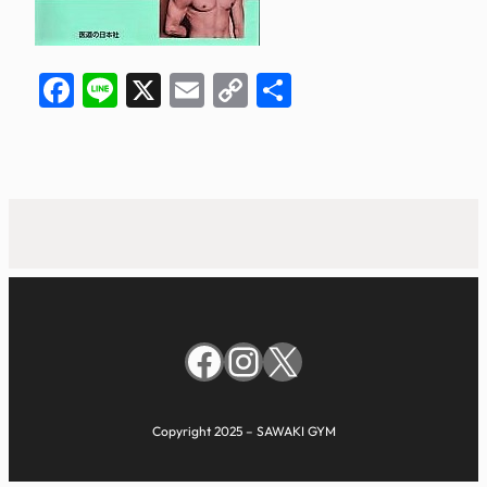
Facebook
Line
X
Email
Copy
共
Link
有
Facebook
Instagram
X
Copyright 2025 – SAWAKI GYM