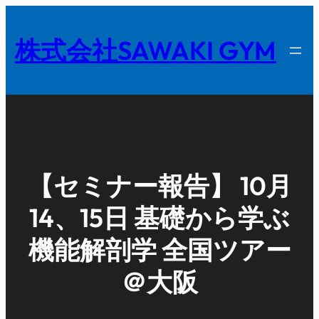
内
容
株式会社SAWAKI GYM
を
ス
キ
ッ
プ
【セミナー報告】 10月
14、15日 基礎から学ぶ
機能解剖学 全国ツアー
＠大阪