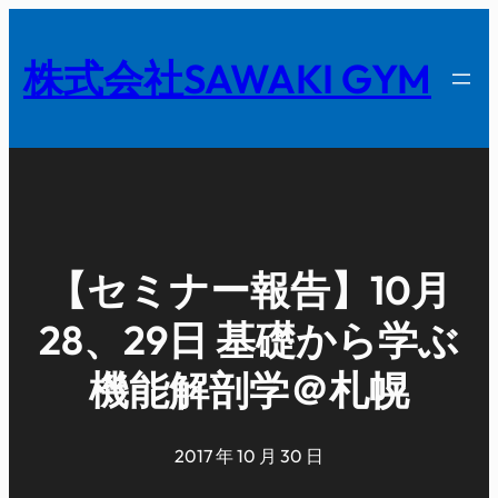
内
容
株式会社SAWAKI GYM
を
ス
キ
ッ
プ
【セミナー報告】10月
28、29日 基礎から学ぶ
機能解剖学＠札幌
2017 年 10 月 30 日