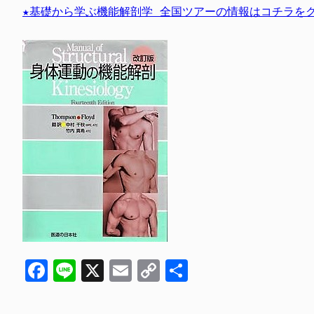
★基礎から学ぶ機能解剖学 全国ツアーの情報はコチラをク
Facebook
Line
X
Email
Copy
共
Link
有