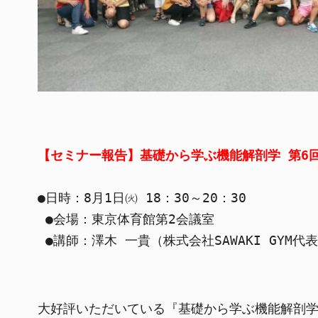
【セミナー報告】基礎から学ぶ機能解剖学 第6
●日時：8月1日㈫ 18：30～20：30

 ●会場：東京体育館第2会議室

 ●講師：澤木 一貴（株式会社SAWAKI GYM代
大好評いただいている『基礎から学ぶ機能解剖学