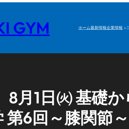
I GYM
ホーム
最新情報
企業情報
8月1日㈫ 基礎
 第6回～膝関節～