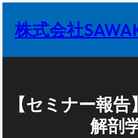
内
容
株式会社SAWAK
を
ス
キ
ッ
プ
【セミナー報告】
解剖学