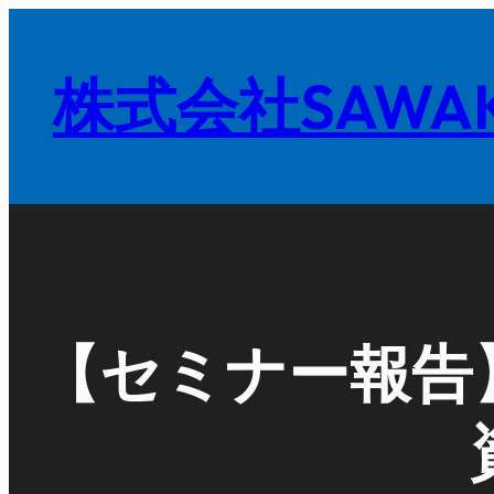
内
容
株式会社SAWAK
を
ス
キ
ッ
プ
【セミナー報告