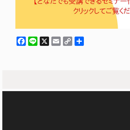
Facebook
Line
X
Email
Copy
共
Link
有