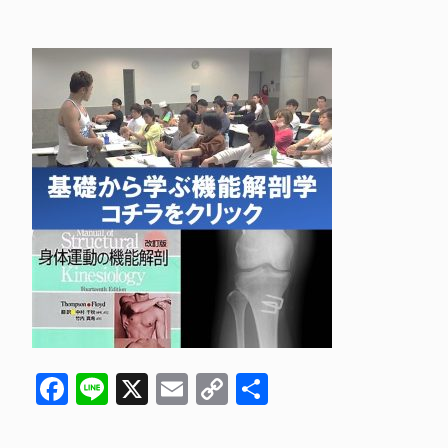
Facebook
Line
X
Email
Copy
共
Link
有