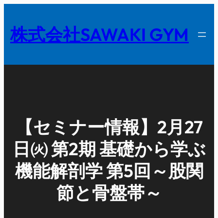
内
容
株式会社SAWAKI GYM
を
ス
キ
ッ
プ
【セミナー情報】2月27
日㈫ 第2期 基礎から学ぶ
機能解剖学 第5回～股関
節と骨盤帯～