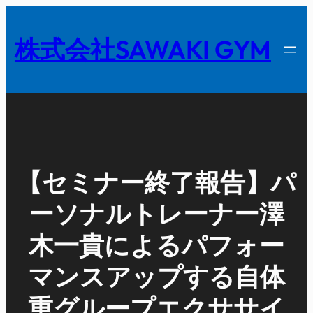
内
容
株式会社SAWAKI GYM
を
ス
キ
ッ
プ
【セミナー終了報告】パ
ーソナルトレーナー澤
木一貴によるパフォー
マンスアップする自体
重グループエクササイ