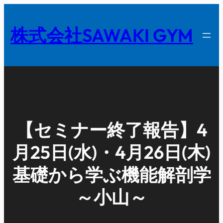
内
容
株式会社SAWAKI GYM
を
ス
キ
ッ
プ
【セミナー終了報告】4
月25日(水)・4月26日(木)
基礎から学ぶ機能解剖学
～小山～