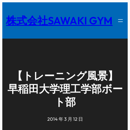
内
容
株式会社SAWAKI GYM
を
ス
キ
ッ
プ
【トレーニング風景】
早稲田大学理工学部ボー
ト部
2014 年 3 月 12 日