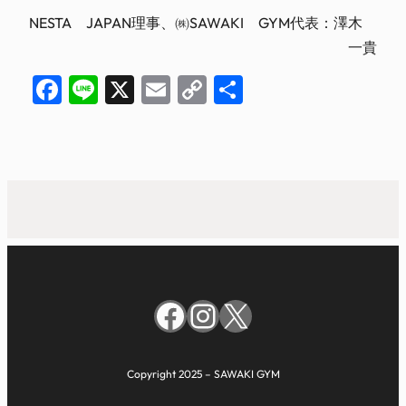
NESTA JAPAN理事、㈱SAWAKI GYM代表：澤木
一貴
Facebook
Line
X
Email
Copy
共
Link
有
Facebook
Instagram
X
Copyright 2025 – SAWAKI GYM