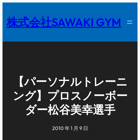
内
容
株式会社SAWAKI GYM
を
ス
キ
ッ
プ
【パーソナルトレーニ
ング】プロスノーボー
ダー松谷美幸選手
2010 年 1 月 9 日