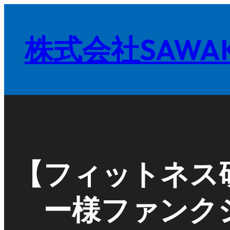
内
容
株式会社SAWAK
を
ス
キ
ッ
プ
【フィットネス
ー様ファンク