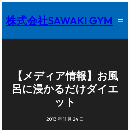
内
容
株式会社SAWAKI GYM
を
ス
キ
ッ
プ
【メディア情報】お風
呂に浸かるだけダイエ
ット
2013 年 11 月 24 日