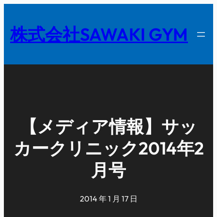
内
容
株式会社SAWAKI GYM
を
ス
キ
ッ
プ
【メディア情報】サッ
カークリニック2014年2
月号
2014 年 1 月 17 日