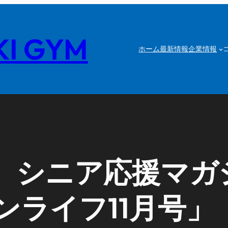
I GYM
ホーム
最新情報
企業情報
】シニア応援マガ
ンライフ11月号」