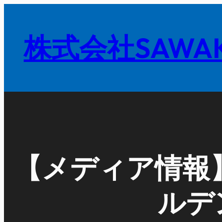
内
容
株式会社SAWAK
を
ス
キ
ッ
プ
【メディア情報
ルデ