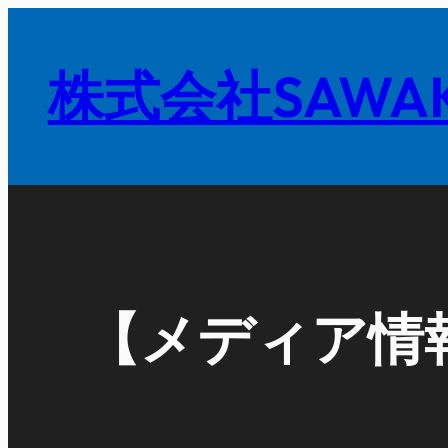
内
容
株式会社SAWAK
を
ス
キ
ッ
プ
【メディア情