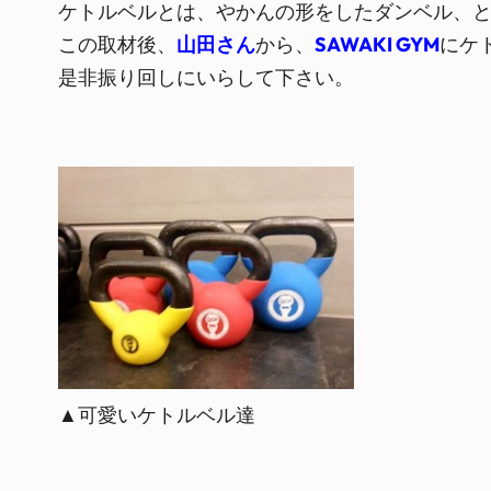
ケトルベルとは、やかんの形をしたダンベル、
この取材後、
山田さん
から、
SAWAKI GYM
にケ
是非振り回しにいらして下さい。
▲可愛いケトルベル達