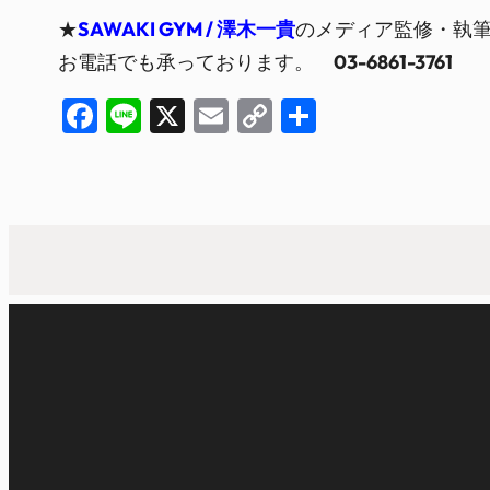
★
SAWAKI GYM / 澤木一貴
のメディア監修・執
お電話でも承っております。
03-6861-3761
Facebook
Line
X
Email
Copy
共
Link
有