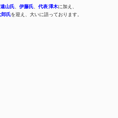
、
遠山氏
、
伊藤氏
、
代表 澤木
に加え、
太郎氏
を迎え、大いに語っております。