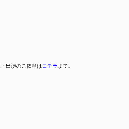
筆・出演のご依頼は
コチラ
まで。