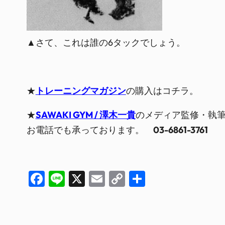
▲さて、これは誰の6タックでしょう。
★
トレーニングマガジン
の購入はコチラ。
★
SAWAKI GYM / 澤木一貴
のメディア監修・執
お電話でも承っております。
03-6861-3761
Facebook
Line
X
Email
Copy
共
Link
有