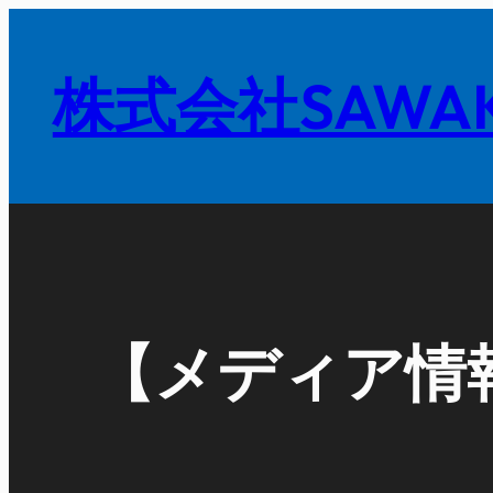
内
容
株式会社SAWAK
を
ス
キ
ッ
プ
【メディア情