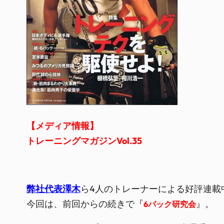
【メディア情報】
トレーニングマガジンVol.35
弊社代表澤木
ら4人のトレーナーによる好評連載
今回は、前回からの続きで『
』。
6パック研究会