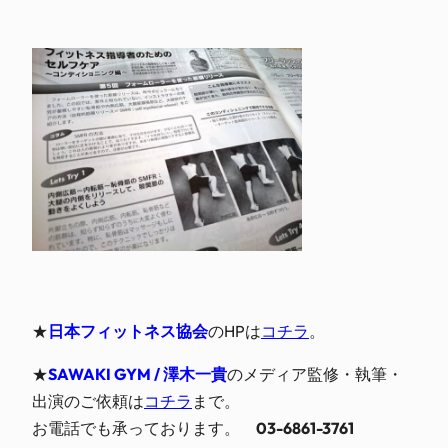
★
日本フィットネス協会
のHPは
コチラ
。
★
SAWAKI GYM / 澤木一貴
のメディア監修・執筆・
出演のご依頼は
コチラ
まで。
お電話でも承っております。
03-6861-3761