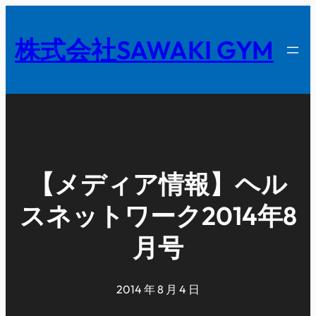
内
容
株式会社SAWAKI GYM
を
ス
キ
ッ
プ
【メディア情報】ヘル
スネットワーク2014年8
月号
2014 年 8 月 4 日