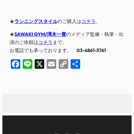
★
ランニングスタイル
のご購入は
コチラ
。
★
SAWAKI GYM/澤木一貴
のメディア監修・執筆・出
演のご依頼は
コチラ
まで。
お電話でも承っております。
03-6861-3761
Facebook
Line
X
Email
Copy
共
Link
有