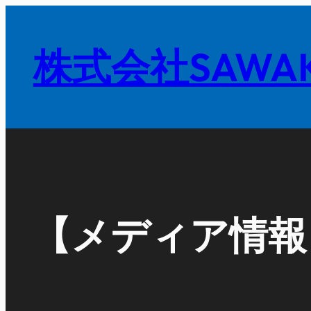
内
容
株式会社SAWAK
を
ス
キ
ッ
プ
【メディア情報】