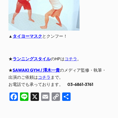
▲
タイヨーマスク
とクンフー！
★
ランニングスタイル
のHPは
コチラ
。
★
SAWAKI GYM / 澤木一貴
のメディア監修・執筆・
出演のご依頼は
コチラ
まで。
お電話でも承っております。
03-6861-3761
Facebook
Line
X
Email
Copy
共
Link
有