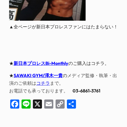
▲全ページが新日本プロレスファンにはたまらない！
★
新日本プロレスBi-Monthly
のご購入はコチラ。
★
SAWAKI GYM/澤木一貴
の
メディア監修・執筆・出
演のご依頼は
コチラ
ま
で。
お電話でも承っております。
03-6861-3761
Facebook
Line
X
Email
Copy
共
Link
有