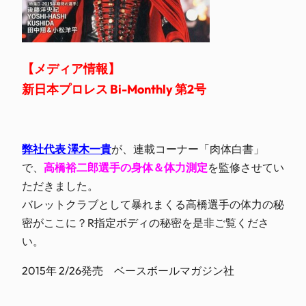
【メディア情報】
新日本プロレス Bi-Monthly 第2号
弊社代表 澤木一貴
が、連載コーナー「肉体白書」
で、
高橋裕二郎選手の身体＆体力測定
を監修させてい
ただきました。
バレットクラブとして暴れまくる高橋選手の体力の秘
密がここに？R指定ボディの秘密を是非ご覧くださ
い。
2015年 2/26発売 ベースボールマガジン社