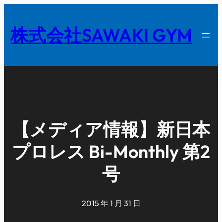
内
容
株式会社SAWAKI GYM
を
ス
キ
ッ
プ
【メディア情報】新日本
プロレス Bi-Monthly 第2
号
2015 年 1 月 31 日