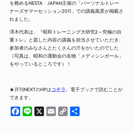
を務めるNESTA JAPAN主催の「パーソナルトレー
ナーズサマーセッション2011」での講義風景が掲載さ
れました。
澤木代表は、『昭和トレーニング大研究2～究極の自
重トレ』と題した内容の講義を担当させていただき、
参加者のみなさんとたくさんの汗をかいたのでした
（写真は、昭和の運動会の名物「メディシンボール」
をやっているところです）！
★月刊NEXTのHPは
コチラ
。電子ブックで読むことが
できます。
Facebook
Line
X
Email
Copy
共
Link
有