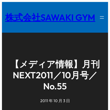
内
容
株式会社SAWAKI GYM
を
ス
キ
ッ
プ
【メディア情報】月刊
NEXT2011／10月号／
No.55
2011 年 10 月 3 日