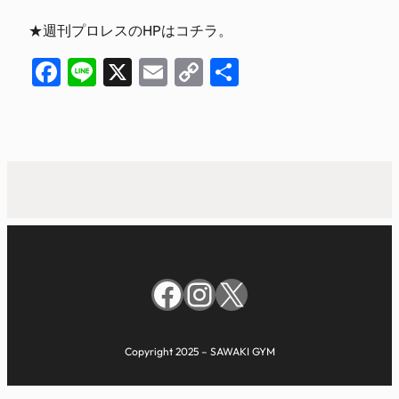
★週刊プロレスのHPはコチラ。
Facebook
Line
X
Email
Copy
共
Link
有
Facebook
Instagram
X
Copyright 2025 – SAWAKI GYM