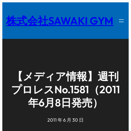
内
容
株式会社SAWAKI GYM
を
ス
キ
ッ
プ
【メディア情報】週刊
プロレスNo.1581（2011
年6月8日発売）
2011 年 6 月 30 日