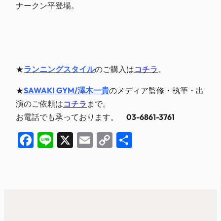
ナークン平登場。
★
ランニングスタイル
のご購入は
コチラ
。
★
SAWAKI GYM/澤木一貴
のメディア監修・執筆・出
演のご依頼は
コチラ
まで。
お電話でも承っております。
03-6861-3761
Facebook
Line
X
Email
Copy
共
Link
有