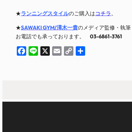
★
ランニングスタイル
のご購入は
コチラ
。
★
SAWAKI GYM/澤木一貴
のメディア監修・執筆
お電話でも承っております。
03-6861-3761
Facebook
Line
X
Email
Copy
共
Link
有