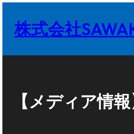
内
容
株式会社SAWAK
を
ス
キ
ッ
プ
【メディア情報】