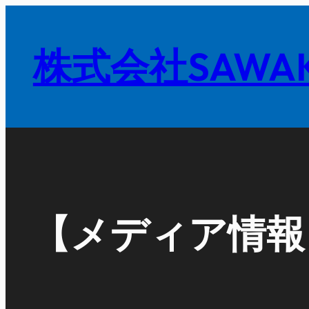
内
容
株式会社SAWAK
を
ス
キ
ッ
プ
【メディア情報】