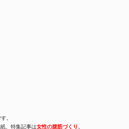
です。
表紙、特集記事は
女性の腹筋づくり
。