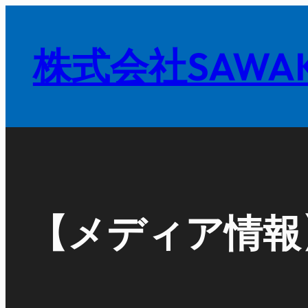
内
容
株式会社SAWAK
を
ス
キ
ッ
プ
【メディア情報】 Tra