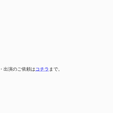
。
・出演のご依頼は
コチラ
まで。