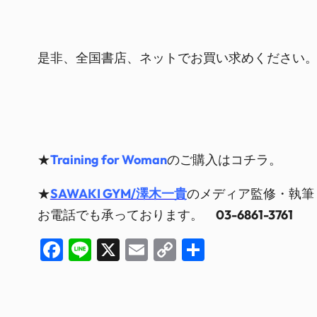
是非、全国書店、ネットでお買い求めください
★
Training for Woman
のご購入はコチラ。
★
SAWAKI GYM/澤木一貴
のメディア監修・執筆
お電話でも承っております。
03-6861-3761
Facebook
Line
X
Email
Copy
共
Link
有