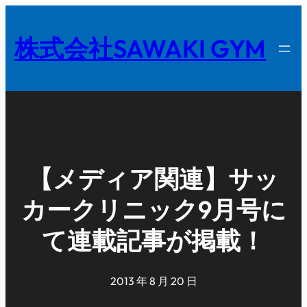
内
容
株式会社SAWAKI GYM
を
ス
キ
ッ
プ
【メディア関連】サッ
カークリニック9月号に
て連載記事が掲載！
2013 年 8 月 20 日