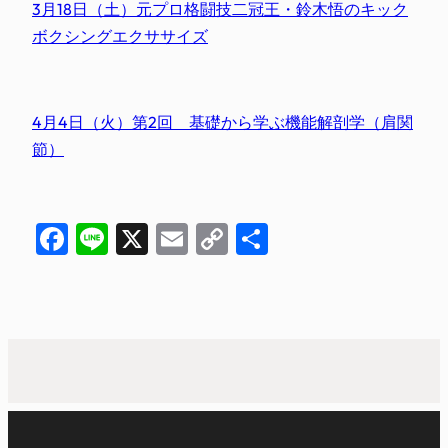
3月18日（土）元プロ格闘技二冠王・鈴木悟のキック
ボクシングエクササイズ
4月4日（火）第2回 基礎から学ぶ機能解剖学（肩関
節）
Facebook
Line
X
Email
Copy
共
Link
有