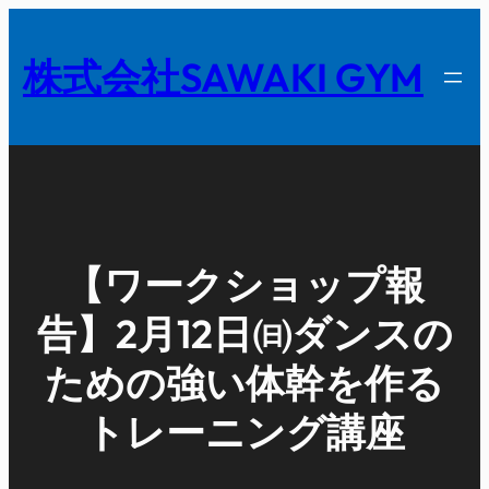
内
容
株式会社SAWAKI GYM
を
ス
キ
ッ
プ
【ワークショップ報
告】2月12日㈰ダンスの
ための強い体幹を作る
トレーニング講座