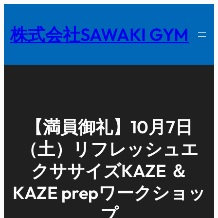
内
容
株式会社SAWAKI GYM
を
ス
キ
ッ
プ
【満員御礼】10月7日
（土）リフレッシュエ
クササイズKAZE ＆
KAZE prepワークショッ
プ