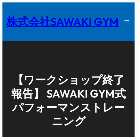
内
容
株式会社SAWAKI GYM
を
ス
キ
ッ
プ
【ワークショップ終了
報告】 SAWAKI GYM式
パフォーマンストレー
ニング