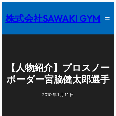
内
容
株式会社SAWAKI GYM
を
ス
キ
ッ
プ
【人物紹介】プロスノー
ボーダー宮脇健太郎選手
2010 年 1 月 14 日