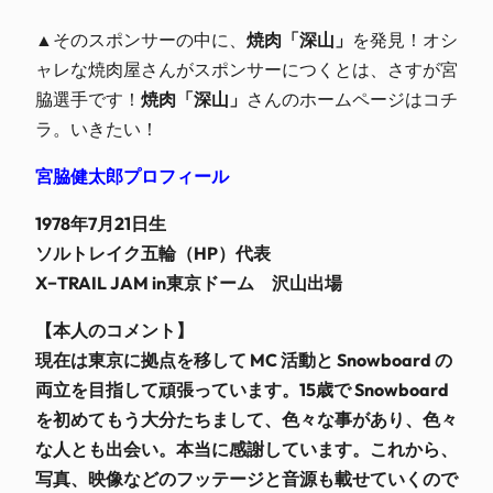
▲そのスポンサーの中に、
焼肉「深山」
を発見！オシ
ャレな焼肉屋さんがスポンサーにつくとは、さすが宮
脇選手です！
焼肉「深山」
さんのホームページはコチ
ラ。いきたい！
宮脇健太郎プロフィール
1978年7月21日生
ソルトレイク五輪（HP）代表
X−TRAIL JAM in東京ドーム 沢山出場
【本人のコメント】
現在は東京に拠点を移して MC 活動と Snowboard の
両立を目指して頑張っています。15歳で Snowboard
を初めてもう大分たちまして、色々な事があり、色々
な人とも出会い。本当に感謝しています。これから、
写真、映像などのフッテージと音源も載せていくので