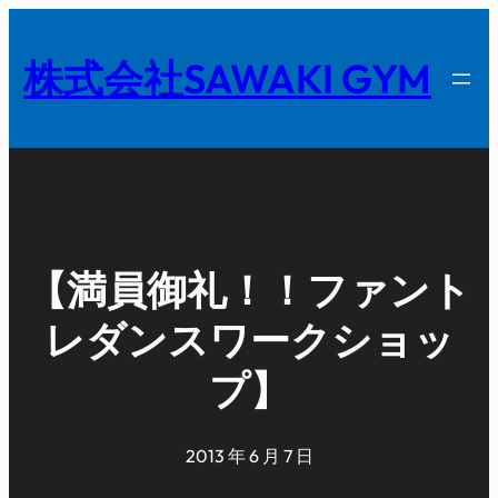
内
容
株式会社SAWAKI GYM
を
ス
キ
ッ
プ
【満員御礼！！ファント
レダンスワークショッ
プ】
2013 年 6 月 7 日