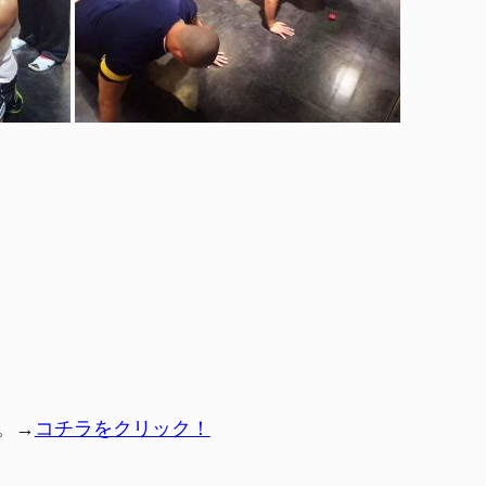
。→
コチラをクリック！