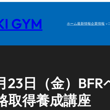
I GYM
ホーム
最新情報
企業情報
月23日（金）BF
格取得養成講座