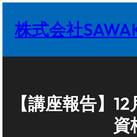
内
容
株式会社SAWAK
を
ス
キ
ッ
プ
【講座報告】12
資