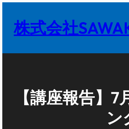
内
容
株式会社SAWAK
を
ス
キ
ッ
プ
【講座報告】7月
ン