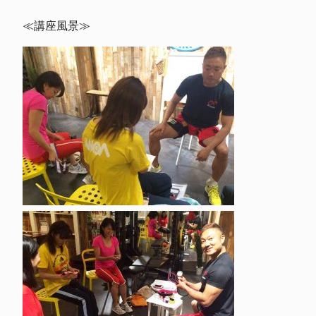
≪講座風景≫