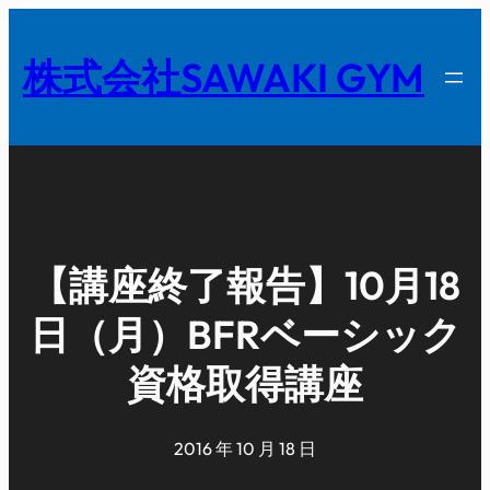
内
容
株式会社SAWAKI GYM
を
ス
キ
ッ
プ
【講座終了報告】10月18
日（月）BFRベーシック
資格取得講座
2016 年 10 月 18 日