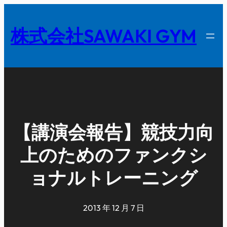
内
容
株式会社SAWAKI GYM
を
ス
キ
ッ
プ
【講演会報告】競技力向
上のためのファンクシ
ョナルトレーニング
2013 年 12 月 7 日