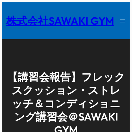
内
容
株式会社SAWAKI GYM
を
ス
キ
ッ
プ
【講習会報告】フレック
スクッション・ストレ
ッチ＆コンディショニ
ング講習会＠SAWAKI
GYM