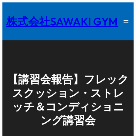
内
容
株式会社SAWAKI GYM
を
ス
キ
ッ
プ
【講習会報告】フレック
スクッション・ストレ
ッチ＆コンディショニ
ング講習会