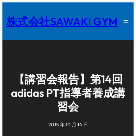
内
容
株式会社SAWAKI GYM
を
ス
キ
ッ
プ
【講習会報告】第14回
adidas PT指導者養成講
習会
2015 年 10 月 14 日