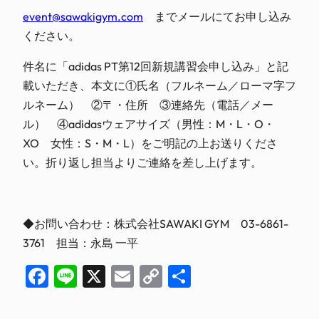
event@sawakigym.com
までメールにてお申し込み
ください。
件名に「adidas PT第12回新規講習会申し込み」と記
載いただき、本文に①氏名（フルネーム／ローマ字フ
ルネーム） ②〒・住所 ③連絡先（電話／メー
ル） ④adidasウェアサイズ（男性：M・L・O・
XO 女性：S・M・L）をご明記の上お送りくださ
い。折り返し担当よりご連絡を差し上げます。
◆お問い合わせ：株式会社SAWAKI GYM 03-6861-
3761 担当：永島 一平
Facebook
Line
X
Email
Copy
共
Link
有