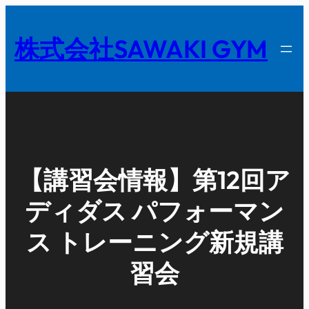
内
容
株式会社SAWAKI GYM
を
ス
キ
ッ
プ
【講習会情報】第12回ア
ディダス パフォーマン
ス トレーニング新規講
習会