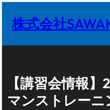
内
容
株式会社SAWAK
を
ス
キ
ッ
プ
【講習会情報】2
マンストレーニ