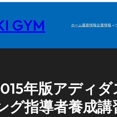
I GYM
ホーム
最新情報
企業情報
015年版アディ
ング指導者養成講